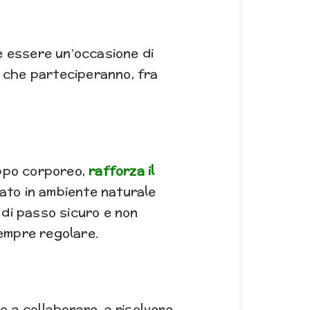
he essere un’occasione di
e che parteciperanno, fra
uppo corporeo,
rafforza il
iato in ambiente naturale
o di passo sicuro e non
empre regolare.
o a collaborare, a risolvere