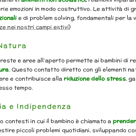
prie emozioni in modo costruttivo. Le attività di
zionali
e di problem solving, fondamentali per la 
e nei nostri campi estivi
)
 Natura
oreste e aree all’aperto permette ai bambini di re
ura
. Questo contatto diretto con gli elementi natu
ere e contribuisce alla
riduzione dello stress
, g
tesso tempo.
ia e Indipendenza
mo contesti in cui il bambino è chiamato a
prendere
stire piccoli problemi quotidiani, sviluppando cos