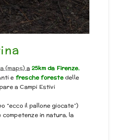
tina
na (maps)
a
25km da Firenze.
anti e
fresche foreste
delle
ipare a Campi Estivi
po “ecco il pallone giocate”)
e competenze in natura, la