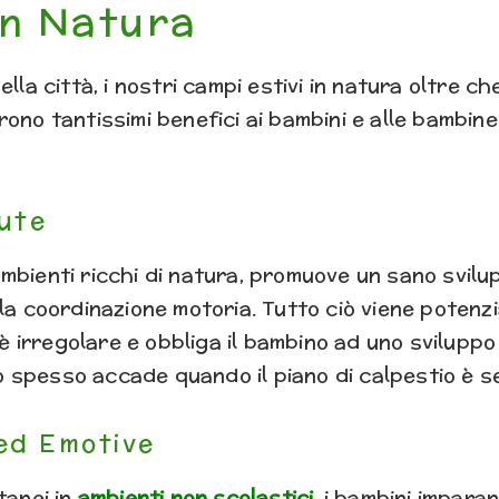
 in Natura
ella città, i nostri campi estivi in natura oltre c
rono tantissimi benefici ai bambini e alle bambin
lute
in ambienti ricchi di natura, promuove un sano svil
la coordinazione motoria. Tutto ciò viene potenz
o è irregolare e obbliga il bambino ad uno svilupp
 spesso accade quando il piano di calpestio è s
ed Emotive
tanei in
a
mbienti non scolastici
,
i bambini imparan