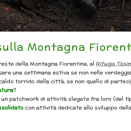
 sulla Montagna Fioren
oreste della Montagna Fiorentina, al
Rifugio Tòsi
ssare una settimana estiva se non nelle verdeggi
aldo torrido della città, se non quello di partec
tura
?
 un patchwork di attività slegate fra loro (del ti
nsolidato
con attività dedicate allo sviluppo dell