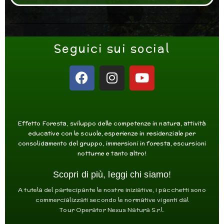
Seguici sui social
F
I
Y
a
n
o
c
s
u
e
t
t
b
a
u
Effetto Foresta, sviluppo delle competenze in natura, attività
o
g
b
educative con le scuole, esperienze in residenziale per
consolidamento del gruppo, immersioni in foresta, escursioni
o
r
e
notturne e tanto altro!
k
a
m
Scopri di più, leggi chi siamo!
A tutela del partecipante le nostre iniziative, i pacchetti sono
commercializzati secondo le normative vigenti dal
Tour Operator Nexus Natura S.r.l.