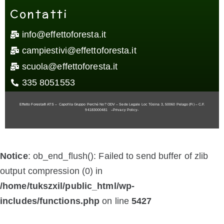
Contatti
info@effettoforesta.it
campiestivi@effettoforesta.it
scuola@effettoforesta.it
335 8051553
Effetto Foresta® ATS – Capofila Gruppo Perché No? ODV – Sede Legale Loc Tòsina 3, 50060 Pelago (Fi) – C.F.
94183000481
–
Privacy Policy-
Notice
: ob_end_flush(): Failed to send buffer of zlib
output compression (0) in
/home/tukszxil/public_html/wp-
includes/functions.php
on line
5427