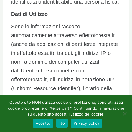
identificata o identificabile una persona fisica.
Dati di Utilizzo
Sono le informazioni raccolte
automaticamente attraverso effettoforesta.it
(anche da applicazioni di parti terze integrate
in effettoforesta.it), tra cui: gli indirizzi IP o i
nomi a dominio dei computer utilizzati
dall’Utente che si connette con
effettoforesta.it, gli indirizzi in notazione URI
(Uniform Resource Identifier), l’orario della
richiesta, il metodo utilizzato nell’inoltrare la
Questo sito NON utilizza cookie di profilazione, sono utilizzati
richiesta al server, la dimensione del file
cookie proprietari e di "terze parti". Continuando la navigazione
su questo sito accetti l'utilizzo dei cookie.
ottenuto in risposta, il codice numerico
Accetto
No
Privacy policy
indicante lo stato della risposta dal server