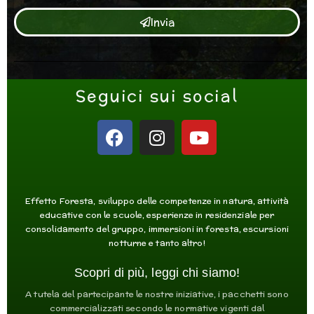
Invia
Seguici sui social
F
I
Y
a
n
o
c
s
u
e
t
t
b
a
u
Effetto Foresta, sviluppo delle competenze in natura, attività
o
g
b
educative con le scuole, esperienze in residenziale per
consolidamento del gruppo, immersioni in foresta, escursioni
o
r
e
notturne e tanto altro!
k
a
m
Scopri di più, leggi chi siamo!
A tutela del partecipante le nostre iniziative, i pacchetti sono
commercializzati secondo le normative vigenti dal