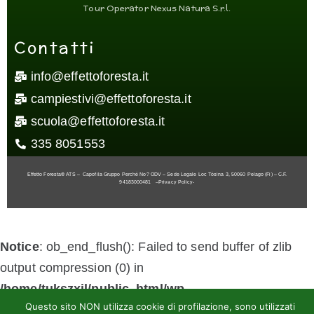
Tour Operator Nexus Natura S.r.l.
Contatti
info@effettoforesta.it
campiestivi@effettoforesta.it
scuola@effettoforesta.it
335 8051553
Effetto Foresta® ATS – Capofila Gruppo Perché No? ODV – Sede Legale Loc Tòsina 3, 50060 Pelago (Fi) – C.F.
94183000481
–
Privacy Policy-
Notice
: ob_end_flush(): Failed to send buffer of zlib
output compression (0) in
/home/tukszxil/public_html/wp-
Questo sito NON utilizza cookie di profilazione, sono utilizzati
includes/functions.php
on line
5427