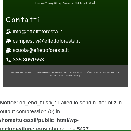
Tour Operator Nexus Natura S.r.l.
Contatti
info@effettoforesta.it
campiestivi@effettoforesta.it
scuola@effettoforesta.it
335 8051553
Effetto Foresta® ATS – Capofila Gruppo Perché No? ODV – Sede Legale Loc Tòsina 3, 50060 Pelago (Fi) – C.F.
94183000481
–
Privacy Policy-
Notice
: ob_end_flush(): Failed to send buffer of zlib
output compression (0) in
/home/tukszxil/public_html/wp-
includes/functions.php
on line
5427