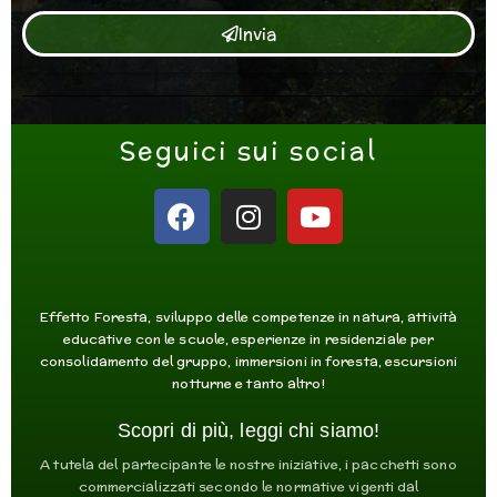
Invia
Seguici sui social
F
I
Y
a
n
o
c
s
u
e
t
t
b
a
u
Effetto Foresta, sviluppo delle competenze in natura, attività
o
g
b
educative con le scuole, esperienze in residenziale per
consolidamento del gruppo, immersioni in foresta, escursioni
o
r
e
notturne e tanto altro!
k
a
m
Scopri di più, leggi chi siamo!
A tutela del partecipante le nostre iniziative, i pacchetti sono
commercializzati secondo le normative vigenti dal