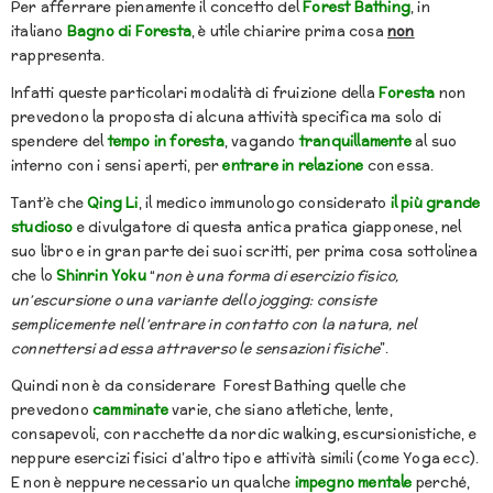
Per afferrare pienamente il concetto del
Forest Bathing
, in
italiano
Bagno di Foresta
, è utile chiarire prima cosa
non
rappresenta.
Infatti queste particolari modalità di fruizione della
Foresta
non
prevedono la proposta di alcuna attività specifica ma solo di
spendere del
tempo in foresta
, vagando
tranquillamente
al suo
interno con i sensi aperti, per
entrare in relazione
con essa.
Tant’è che
Qing Li
, il medico immunologo considerato
il più grande
studioso
e divulgatore di questa antica pratica giapponese, nel
suo libro e in gran parte dei suoi scritti, per prima cosa sottolinea
che lo
Shinrin Yoku
“
non è una forma di esercizio fisico,
un’escursione o una variante dello jogging: consiste
semplicemente nell’entrare in contatto con la natura, nel
connettersi ad essa attraverso le sensazioni fisiche
”.
Quindi non è da considerare Forest Bathing quelle che
prevedono
camminate
varie, che siano atletiche, lente,
consapevoli, con racchette da nordic walking, escursionistiche, e
neppure esercizi fisici d’altro tipo e attività simili (come Yoga ecc).
E non è neppure necessario un qualche
impegno mentale
perché,