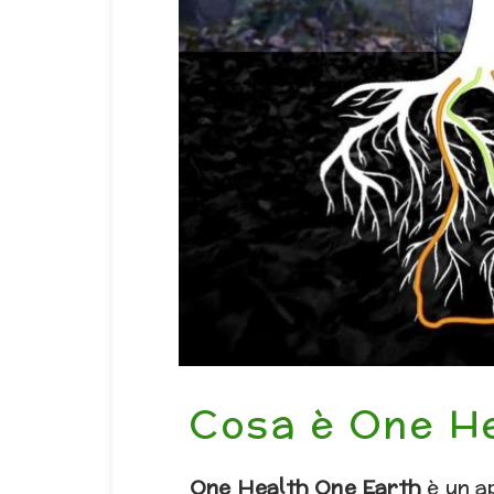
Cosa è One H
One Health One Earth
è un a