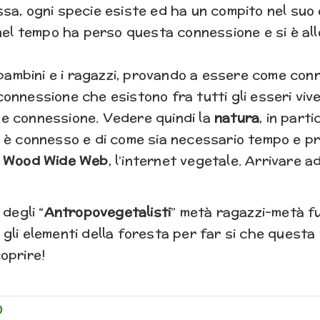
sa, ogni specie esiste ed ha un compito nel suo e
 nel tempo ha perso questa connessione e si è al
bambini e i ragazzi, provando a essere come conn
onnessione che esistono fra tutti gli esseri vive
e connessione. Vedere quindi la
natura
, in part
 è connesso e di come sia necessario tempo e pr
l
Wood Wide Web
, l’internet vegetale. Arrivare a
degli “
Antropovegetalisti
” metà ragazzi-metà fu
 gli elementi della foresta per far si che ques
oprire!
o