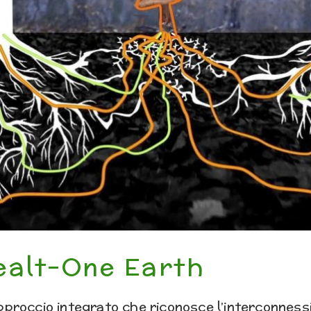
ealt-One Earth
pproccio integrato che riconosce l’interconnessi