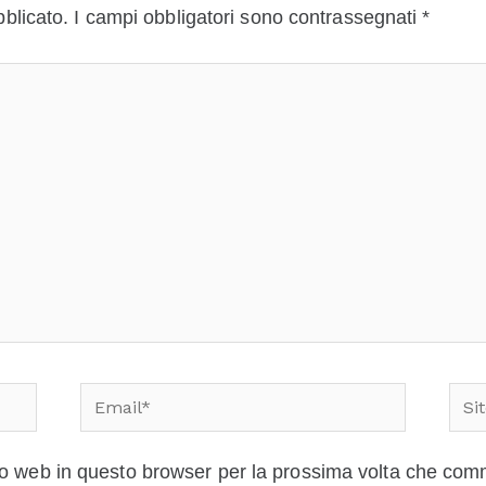
bblicato.
I campi obbligatori sono contrassegnati
*
Email*
Sito
web
ito web in questo browser per la prossima volta che co