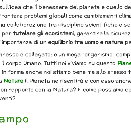
sull’idea che il benessere del pianeta e quello de
rontare problemi globali come cambiamenti climati
a collaborazione tra discipline scientifiche e set
i per
tutelare gli ecosistemi
, garantire la sicure
 l’importanza di un
equilibrio tra uomo e natura
pe
nnesso e collegato; è un mega “organismo” comp
 il corpo Umano. Tutti noi viviamo su questo
Pian
è in forma anche noi stiamo bene ma allo stesso 
la
Natura
il Pianeta ne risentirà e con esso anche
uon rapporto con la Natura? E come possiamo co
iventi?
Campo