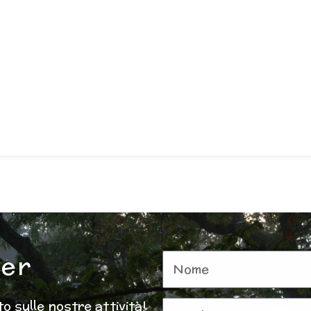
ter
Nome
o sulle nostre attività!
Email