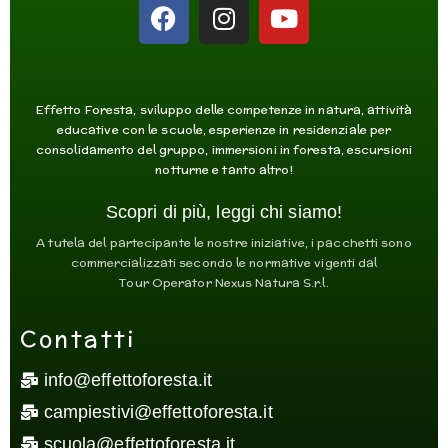
F
I
Y
a
n
o
c
s
u
e
t
t
b
a
u
Effetto Foresta, sviluppo delle competenze in natura, attività
o
g
b
educative con le scuole, esperienze in residenziale per
consolidamento del gruppo, immersioni in foresta, escursioni
o
r
e
notturne e tanto altro!
k
a
m
Scopri di più, leggi chi siamo!
A tutela del partecipante le nostre iniziative, i pacchetti sono
commercializzati secondo le normative vigenti dal
Tour Operator Nexus Natura S.r.l.
Contatti
info@effettoforesta.it
campiestivi@effettoforesta.it
scuola@effettoforesta.it