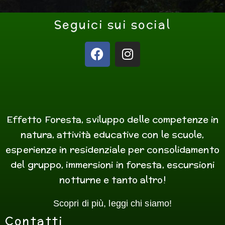
Seguici sui social
F
I
a
n
c
s
e
t
b
a
o
g
Effetto Foresta, sviluppo delle competenze in
o
r
natura, attività educative con le scuole,
k
a
m
esperienze in residenziale per consolidamento
del gruppo, immersioni in foresta, escursioni
notturne e tanto altro!
Scopri di più, leggi chi siamo!
Contatti