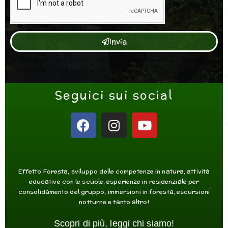
Invia
Seguici sui social
F
I
Y
a
n
o
c
s
u
e
t
t
b
a
u
Effetto Foresta, sviluppo delle competenze in natura, attività
o
g
b
educative con le scuole, esperienze in residenziale per
consolidamento del gruppo, immersioni in foresta, escursioni
o
r
e
notturne e tanto altro!
k
a
m
Scopri di più, leggi chi siamo!